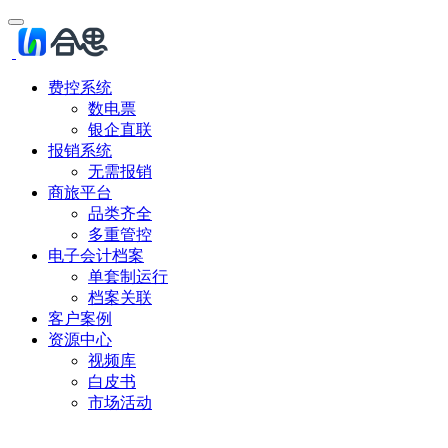
费控系统
数电票
银企直联
报销系统
无需报销
商旅平台
品类齐全
多重管控
电子会计档案
单套制运行
档案关联
客户案例
资源中心
视频库
白皮书
市场活动