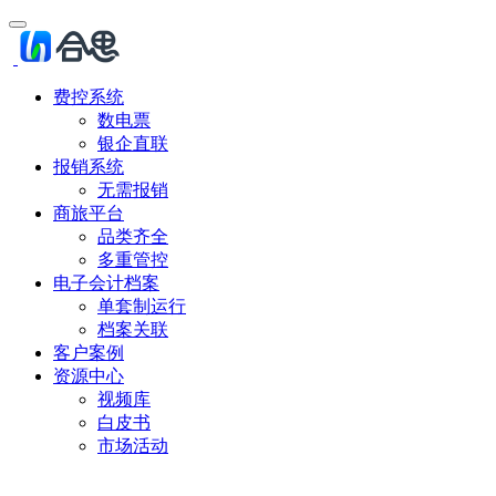
费控系统
数电票
银企直联
报销系统
无需报销
商旅平台
品类齐全
多重管控
电子会计档案
单套制运行
档案关联
客户案例
资源中心
视频库
白皮书
市场活动