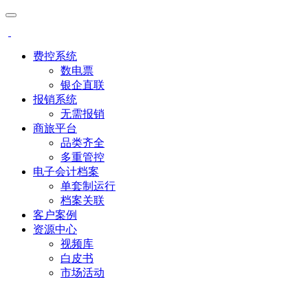
费控系统
数电票
银企直联
报销系统
无需报销
商旅平台
品类齐全
多重管控
电子会计档案
单套制运行
档案关联
客户案例
资源中心
视频库
白皮书
市场活动