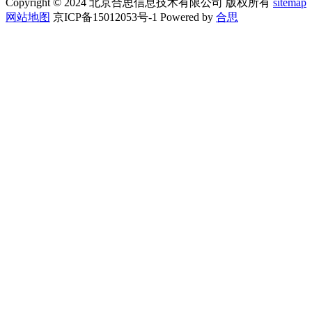
Copyright © 2024 北京合思信息技术有限公司 版权所有
sitemap
网站地图
京ICP备15012053号-1 Powered by
合思