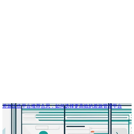
差旅比价平台推荐合思：如何选择更高效的差旅管理平台