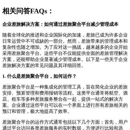
相关问答FAQs：
企业差旅解决方案：如何通过差旅聚合平台减少管理成本
随着全球化的推进和企业国际化的加速，差旅已成为许多企业
日常运营中不可或缺的一部分。然而，差旅带来的管理成本和
复杂性也随之增加。为了应对这一挑战，越来越多的企业开始
采用差旅聚合平台。这些平台不仅能提供全面的差旅管理解决
方案，还能帮助企业显著减少管理成本。以下是一些关于企业
差旅解决方案的常见问题及其详细回答。
1. 什么是差旅聚合平台，如何运作？
差旅聚合平台是一种集成化的管理工具，旨在简化企业的差旅
安排、预算管理和费用报销等流程。这类平台通常将航空、酒
店、租车等多种差旅服务整合在一起，提供一站式的解决方
案。企业通过这些平台可以在一个界面上进行所有差旅相关的
预订和管理，极大地提高了效率。
差旅聚合平台的运作方式通常包括以下几个方面：首先，用户
通过平台访问各类差旅服务的实时数据，方便进行比较和选