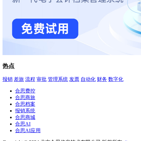
热点
报销
差旅
流程
审批
管理系统
发票
自动化
财务
数字化
合思费控
合思商旅
合思档案
报销系统
合思商城
合思AI
合思AI应用