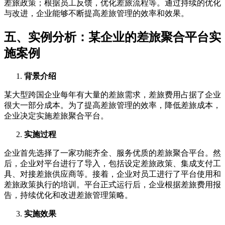
差旅政策；根据员工反馈，优化差旅流程等。通过持续的优化
与改进，企业能够不断提高差旅管理的效率和效果。
五、实例分析：某企业的差旅聚合平台实
施案例
背景介绍
某大型跨国企业每年有大量的差旅需求，差旅费用占据了企业
很大一部分成本。为了提高差旅管理的效率，降低差旅成本，
企业决定实施差旅聚合平台。
实施过程
企业首先选择了一家功能齐全、服务优质的差旅聚合平台。然
后，企业对平台进行了导入，包括设定差旅政策、集成支付工
具、对接差旅供应商等。接着，企业对员工进行了平台使用和
差旅政策执行的培训。平台正式运行后，企业根据差旅费用报
告，持续优化和改进差旅管理策略。
实施效果