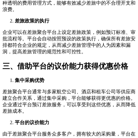
种透明的费用管理方式，能够有效减少差旅中的不合理开支和
浪费。
差旅政策的执行
企业可以在差旅聚合平台上设定差旅政策，例如预订标准、审
批流程等。平台会自动按照预设的政策执行，确保所有差旅安
排都符合企业的规定，从而减少差旅管理中的人为因素和漏
洞，提高差旅管理的规范性和可控性。
三、借助平台的议价能力获得优惠价格
集中采购优势
差旅聚合平台通常与多家航空公司、酒店和租车公司等供应商
建立合作关系，通过集中采购，平台能够获得更优惠的价格。
企业通过平台预订差旅服务，可以享受到这些优惠，从而降低
差旅成本。
平台的议价能力
由于差旅聚合平台服务众多客户，拥有较大的采购量，平台在