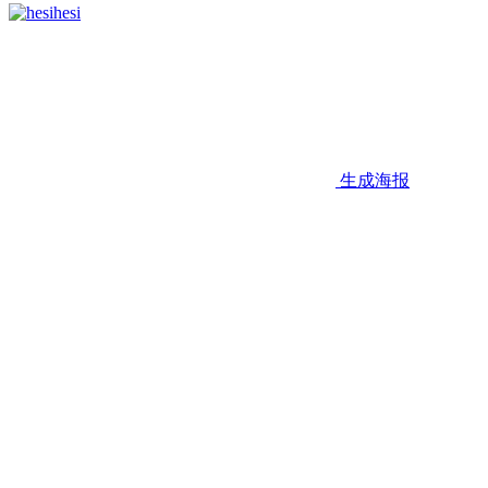
hesi
生成海报