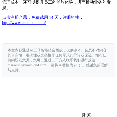
管理成本，还可以提升员工的差旅体验，进而推动业务的发
展。
点击注册合思，免费试用 14 天，注册链接：
http://www.ekuaibao.com/
本文内容通过AI工具智能整合而成，仅供参考。合思不对内容
的真实性、准确性或完整性作任何形式的承诺或保证。如有任
何问题或意见，您可以通过以下方式联系我们进行反馈：
marketing#hosecloud.com （请将 # 替换为 @ ）。感谢您的理解
与支持。
赞
(0)