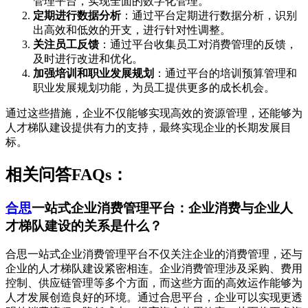
管理平台，实现全面的数字化管理。
定期进行数据分析
：通过平台定期进行数据分析，识别
出高效和低效的开支，进行针对性调整。
关注员工反馈
：通过平台收集员工对消费管理的反馈，
及时进行改进和优化。
加强培训和职业发展规划
：通过平台的培训预算管理和
职业发展规划功能，为员工提供更多的成长机会。
通过这些措施，企业不仅能够实现高效的资源管理，还能够为
人才梯队建设提供有力的支持，最终实现企业的长期发展目
标。
相关问答FAQs：
合思
一站式企业消费管理平台：企业消费与企业人
才梯队建设的关系是什么？
合思一站式企业消费管理平台不仅关注企业的消费管理，还与
企业的人才梯队建设紧密相连。企业消费管理涉及采购、费用
控制、供应链管理等多个方面，而这些方面的高效运作能够为
人才发展创造良好的环境。通过合思平台，企业可以实现更透