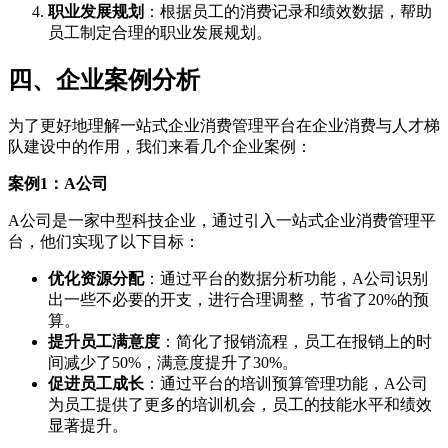
职业发展规划
：根据员工的消费记录和绩效数据，帮助
员工制定合理的职业发展规划。
四、企业案例分析
为了更好地理解一站式企业消费管理平台在企业消费与人才梯
队建设中的作用，我们来看几个企业案例：
案例1：A公司
A公司是一家中型科技企业，通过引入一站式企业消费管理平
台，他们实现了以下目标：
优化资源分配
：通过平台的数据分析功能，A公司识别
出一些不必要的开支，进行合理调整，节省了20%的预
算。
提升员工满意度
：简化了报销流程，员工在报销上的时
间减少了50%，满意度提升了30%。
促进员工成长
：通过平台的培训预算管理功能，A公司
为员工提供了更多的培训机会，员工的技能水平和绩效
显著提升。