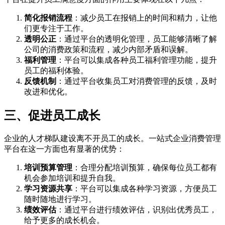
简化报销流程
：减少员工在报销上的时间和精力，让他
们更专注于工作。
透明公正
：通过平台的透明化管理，员工能够清晰了解
公司的消费政策和流程，减少内部矛盾和误解。
福利管理
：平台可以集成各种员工福利管理功能，提升
员工的福利体验。
反馈机制
：通过平台收集员工对消费管理的反馈，及时
改进和优化。
三、促进员工成长
企业的人才梯队建设离不开员工的成长。一站式企业消费管理
平台在这一方面也有显著的优势：
培训预算管理
：合理分配培训预算，确保每位员工都有
机会参加培训和提升自我。
学习资源共享
：平台可以集成各种学习资源，方便员工
随时随地进行学习。
绩效评估
：通过平台进行绩效评估，识别出优秀员工，
给予更多的成长机会。