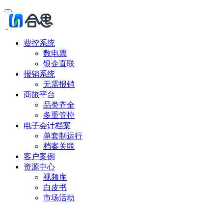
费控系统
数电票
银企直联
报销系统
无需报销
商旅平台
品类齐全
多重管控
电子会计档案
单套制运行
档案关联
客户案例
资源中心
视频库
白皮书
市场活动