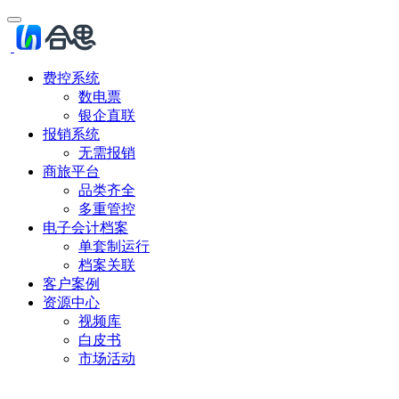
费控系统
数电票
银企直联
报销系统
无需报销
商旅平台
品类齐全
多重管控
电子会计档案
单套制运行
档案关联
客户案例
资源中心
视频库
白皮书
市场活动