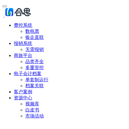
费控系统
数电票
银企直联
报销系统
无需报销
商旅平台
品类齐全
多重管控
电子会计档案
单套制运行
档案关联
客户案例
资源中心
视频库
白皮书
市场活动