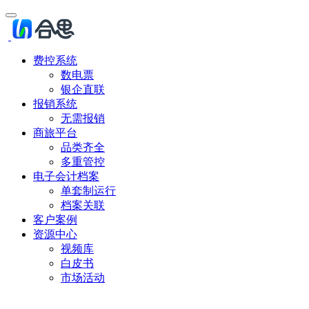
费控系统
数电票
银企直联
报销系统
无需报销
商旅平台
品类齐全
多重管控
电子会计档案
单套制运行
档案关联
客户案例
资源中心
视频库
白皮书
市场活动