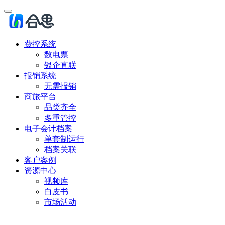
费控系统
数电票
银企直联
报销系统
无需报销
商旅平台
品类齐全
多重管控
电子会计档案
单套制运行
档案关联
客户案例
资源中心
视频库
白皮书
市场活动