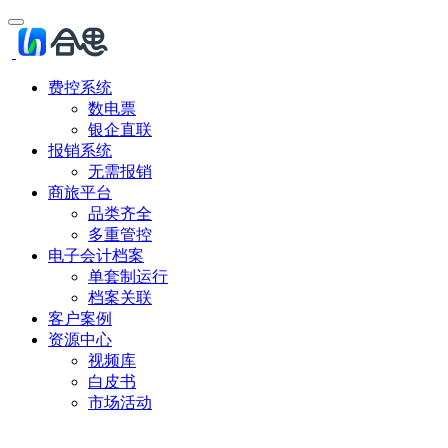
费控系统
数电票
银企直联
报销系统
无需报销
商旅平台
品类齐全
多重管控
电子会计档案
单套制运行
档案关联
客户案例
资源中心
视频库
白皮书
市场活动