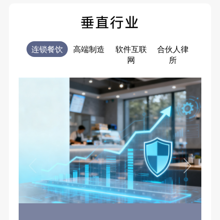
垂直行业
连锁餐饮
高端制造
软件互联
合伙人律
电商
网
所
售