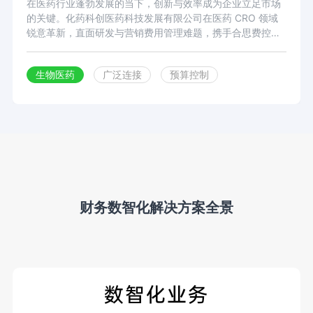
在医药行业蓬勃发展的当下，创新与效率成为企业立足市场
的关键。化药科创医药科技发展有限公司在医药 CRO 领域
锐意革新，直面研发与营销费用管理难题，携手合思费控平
台，构建数字化费用管理体系，破解 “流程繁琐、数据割
裂、管控粗放” 等痛点，推动企业费用管理从 “传统低效” 向
生物医药
广泛连接
预算控制
“智能精准” 转型，为医药CRO行业数智化升级提供范本。
财务数智化解决方案全景
数智化业务