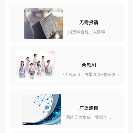
无需报销
消费即合规、采购即报
销
合思AI
7大Agent，自带700+专家级
skills
广泛连接
系统无缝集成，业财全互
联