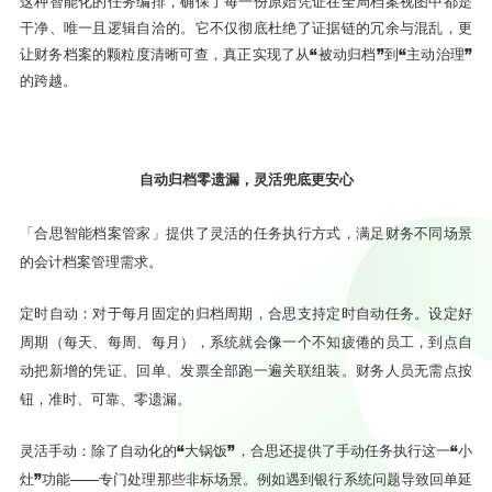
这种智能化的任务编排，确保了每一份原始凭证在全局档案视图中都是
干净、唯一且逻辑自洽的。它不仅彻底杜绝了证据链的冗余与混乱，更
让财务档案的颗粒度清晰可查，真正实现了从“被动归档”到“主动治理”
的跨越。
自动归档零遗漏，灵活兜底更安心
「合思智能档案管家」提供了灵活的任务执行方式，满足财务不同场景
的会计档案管理需求。
定时自动：对于每月固定的归档周期，合思支持定时自动任务。设定好
周期（每天、每周、每月），系统就会像一个不知疲倦的员工，到点自
动把新增的凭证、回单、发票全部跑一遍关联组装。财务人员无需点按
钮，准时、可靠、零遗漏。
灵活手动：除了自动化的“大锅饭”，合思还提供了手动任务执行这一“小
灶”功能——专门处理那些非标场景。例如遇到银行系统问题导致回单延