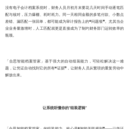
没有电子会计档案系统时，财务人员月初月末要花几天时间手动逐笔匹
配与核对，压力爆棚、耗时耗力。同一天相同金额的多笔付款、小数点
差错、漏匹配一张回单，都可能成为审计报告上的“问题项”。尤其当企
业业务量激增时，人工匹配就更是直接成为了制约财务部门运转效率的
瓶颈。
「合思智能档案管家」基于强大的自动组装能力，可轻松解决这一难
题，让凭证自动找到它的所有“证据”，让财务人员从繁琐的重复劳动中
解放出来。
让系统听懂你的“组装逻辑”
「合思智能档案管家」的组装能力，核心是“智能关联规则”——让凭证