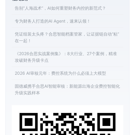
告别“人海战术”，AI如何重塑财务内控的新范式？
专为财务人打造的AI Agent，速来认领！
凭证组装太头疼？合思智能档案管家，让证据链自动“粘”
在一起！
《2026合思实战案例集》：8大行业、27个案例，精准
攻破财务升级卡点
2026 AI审核元年：费控系统为什么必须上大模型
固德威携手合思AI智能审核：新能源出海企业费控智能化
升级实践样本