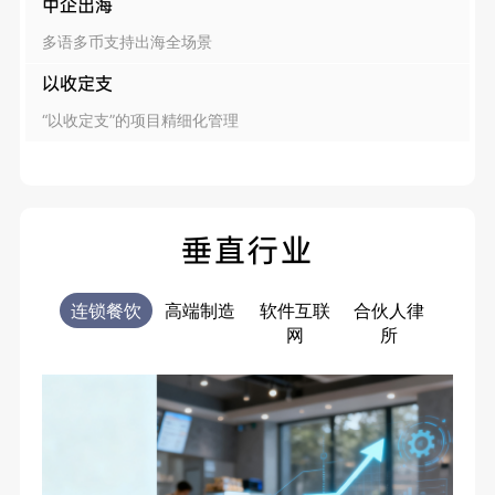
中企出海
多语多币支持出海全场景
以收定支
“以收定支”的项目精细化管理
垂直行业
连锁餐饮
高端制造
软件互联
合伙人律
电商
网
所
售