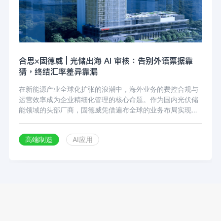
合思×固德威 | 光储出海 AI 审核：告别外语票据靠
猜，终结汇率差异靠漏
在新能源产业全球化扩张的浪潮中，海外业务的费控合规与
运营效率成为企业精细化管理的核心命题。作为国内光伏储
能领域的头部厂商，固德威凭借遍布全球的业务布局实现高
速增长，同时也面临着多币种报销合规风险高、海外票据核
验难度大、人工审核成本居高不下等典型出海企业费控痛
高端制造
AI应用
点。2025 年，固德威联合合思落地 AI 智能审核项目，将 AI
能力深度嵌入费用审核全流程，在保障全球业务合规性的同
时，实现了审核效率与成本效益的双重突破，为新能源出海
企业的费控智能化升级提供了可复制的实践样本。