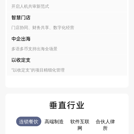
开启人机共审新范式
智慧门店
门店协同、财务共享、数字化经营
中企出海
多语多币支持出海全场景
以收定支
“以收定支”的项目精细化管理
垂直行业
连锁餐饮
高端制造
软件互联
合伙人律
电商
网
所
售