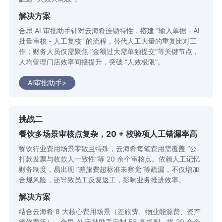
解决方案
合思 AI 审批助手针对云海肴连锁特性，搭建 “输入单据 - AI
批量审核 - 人工复核” 的流程，替代人工大量的重复比对工
作；财务人员仅需聚焦 “金额过大需单独提交”等关键节点，
人均管理门店效率间接提升，突破 “人效极限”。
AI审批助手>
挑战二
餐饮多场景审核点复杂，20 + 校验项人工错漏率高
餐饮行业费用场景零散且特殊，云海肴每笔费用需覆盖 “公
打款发票与收款人一致性”等 20 余个审核点。依赖人工记忆
财务制度，易出现 “差旅费超标准未察觉”等疏漏，不仅增加
合规风险，还导致员工反复返工，影响业务推进效率。
解决方案
结合云海肴 8 大核心费用场景（差旅费、物业能源费、资产
维修费等），合思 AI 审批助手定制 58 条规则，将 20 余个