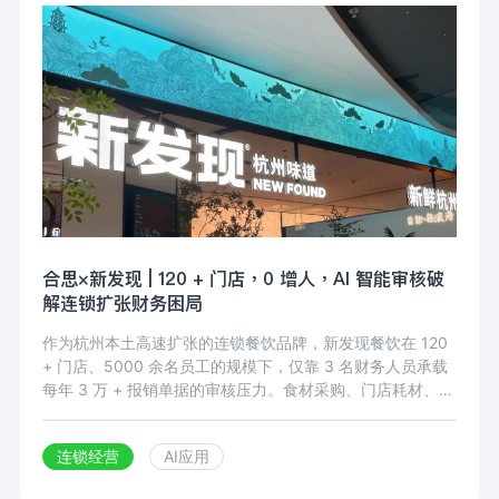
合思×新发现 | 120 + 门店，0 增人，AI 智能审核破
解连锁扩张财务困局
作为杭州本土高速扩张的连锁餐饮品牌，新发现餐饮在 120
+ 门店、5000 余名员工的规模下，仅靠 3 名财务人员承载
每年 3 万 + 报销单据的审核压力。食材采购、门店耗材、物
流杂费等多场景费用混合提报，食材单价核验、无票额度管
控、合规校验等工作高度依赖人工，不仅审核周期超 1 个
连锁经营
AI应用
月、业务端抱怨频发，更无法支撑年度新增 30 家门店的扩
张规划。合思 AI 智能审核深度适配餐饮连锁门店费用管控场