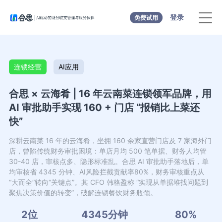
登录
免费试用
连锁经营
AI应用
合思 × 云海肴 | 16 年云南菜连锁领军品牌，用
AI 审批助手实现 160 + 门店 “报销比上菜还
快”
深耕云南菜 16 年的云海肴，坐拥 160 余家直营门店及 7 家海外门
店，曾陷传统财务审批困境：单店月均 500 笔单据、财务人均管
30-40 店，审核点多、隐形标准乱。合思 AI 审批助手落地后，单
均审核省 4345 分钟、AI风险拦截贡献率80%，财务审核重点从
“大而全”转向“关键点”。其 CFO 韩格盈称 “实现从单据堆找问题到
聚焦决策价值的转变”，破解连锁餐饮财务瓶颈。
2位
4345分钟
80%