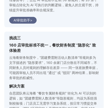
审核点转化为 AI 可执行的判断逻辑，避免人的主观干扰，持
续提升审批准确率和合规深度。
AI审批助手>
挑战三
160 店审批标准不统一，餐饮财务制度 “隐形化” 致
体验差
云海肴财务制度中，“团建费需附活动人数清单”等规则多为
文字描述的 “隐形要求”，160 余家门店分散在不同城市，不
同财务人员对规则的理解存在差异 —— 同一张差旅费单据，
可能因审核人员不同出现 “通过” 或 “驳回” 两种结果，影响财
务审批的权威性。
解决方案
合思团队将云海肴 “餐饮专属财务规则” 转化为 AI 可识别的
逻辑，如 “团建费需附人数清单”等隐形规则，均设为系统强
制校验项；门店员工无需学习复杂系统，按日常习惯提交单