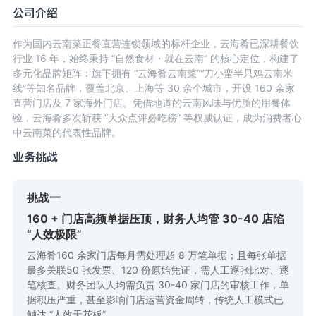
公司介绍
作为国内云南菜正餐直营连锁领域的标杆企业，云海肴已深耕餐饮
行业 16 年，始终秉持 “自然食材・就在云南” 的核心定位，构建了
多元化品牌矩阵：旗下拥有 “云海肴云南菜”“刀小蛮半只鸡云南米
线”等知名品牌，覆盖北京、上海等 30 余个城市，开设 160 余家
直营门店及 7 家海外门店。凭借地道的云南风味与优质的用餐体
验，云海肴多次斩获 “大众点评必吃榜” 等权威认证，成为消费者心
中云南菜的代表性品牌。
业务挑战
挑战一
160 + 门店高频单据压顶，财务人均管 30-40 店陷
“人效极限”
云海肴160 余家门店每月需处理超 8 万笔单据；且每张单据
最多关联50 张发票、120 份原始凭证，需人工逐张比对、逐
笔核查。财务团队人均需负责 30-40 家门店的审核工作，单
据积压严重，甚至影响门店运营资金周转，传统人工模式已
触达 “人效天花板”。