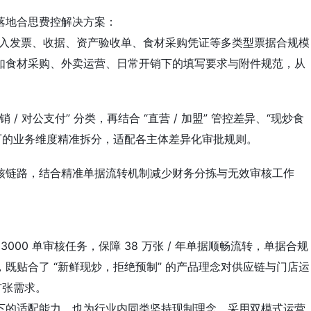
落地合思费控解决方案：
内嵌入发票、收据、资产验收单、食材采购凭证等多类型票据合规模
如食材采购、外卖运营、日常开销下的填写要求与附件规范，从
 / 对公支付” 分类，再结合 “直营 / 加盟” 管控差异、“现炒食
工厂的业务维度精准拆分，适配各主体差异化审批规则。
核链路，结合精准单据流转机制减少财务分拣与无效审核工作
000 单审核任务，保障 38 万张 / 年单据顺畅流转，单据合规
既贴合了 “新鲜现炒，拒绝预制” 的产品理念对供应链与门店运
扩张需求。
下的适配能力，也为行业内同类坚持现制理念、采用双模式运营