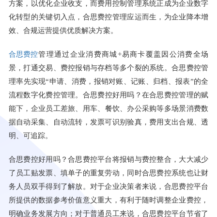
方案，以优化企业收支，而费用控制管理系统正成为企业数字
化转型的关键切入点，合思费控管理应运而生，为企业降本增
效、合规运营提供优质解决方案。
合思费控
管理通过企业消费商城
+
易商卡覆盖因公消费全场
景，打通交易、费控报销与存档等多个裂的系统
。合思费控管
理
率先实现
“
申请、消费，报销对账、记账、归档、报表
”
的全
流程数字化费控管理
。合思费控好用吗？在合思费控管理的赋
能下，企业员工
差旅、用车、餐饮、办公采购等多场景消费数
据自动采集、自动流转，发票可识别验真，费用支出合规、透
明、可追踪
。
合思费控好用吗？合思费控平台将报销与费控整合，大大减少
了员工贴发票、填单子的重复劳动，同时合思费控系统也让财
务人员双手得到了解放。对于企业决策者来说，合思费控平台
所提供的数据参考价值意义重大，有利于随时调整企业费控，
明确业务发展方向；对于普通员工来说，合思费控平台节省了