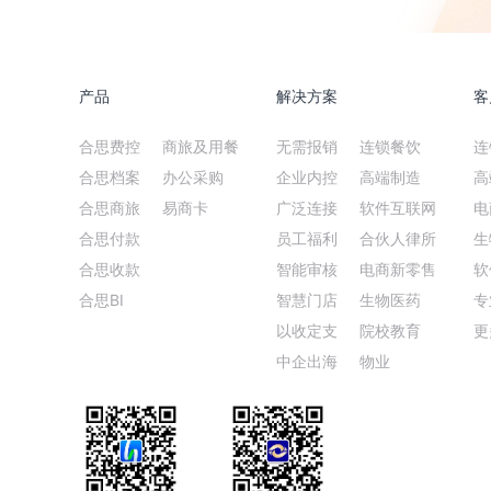
产品
解决方案
客
合思费控
商旅及用餐
无需报销
连锁餐饮
连
合思档案
办公采购
企业内控
高端制造
高
合思商旅
易商卡
广泛连接
软件互联网
电
合思付款
员工福利
合伙人律所
生
合思收款
智能审核
电商新零售
软
合思BI
智慧门店
生物医药
专
以收定支
院校教育
更
中企出海
物业