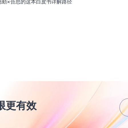
德勤×合思的这本白皮书详解路径
精准
人效
发布
合思
重新
发布
告别
财务内
发布
专为
速...
发布
凭证
限更有效
案管
发布
《2