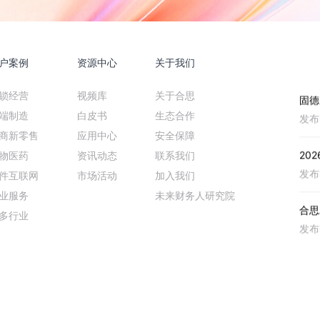
大行业
发布
20
为什.
户案例
资源中心
关于我们
资讯
发布
锁经营
视频库
关于合思
固德
新能
端制造
白皮书
生态合作
发布
商新零售
应用中心
安全保障
20
物医药
资讯动态
联系我们
指南：
发布
件互联网
市场活动
加入我们
业服务
未来财务人研究院
合思
多行业
融合
发布
精准
人效
发布