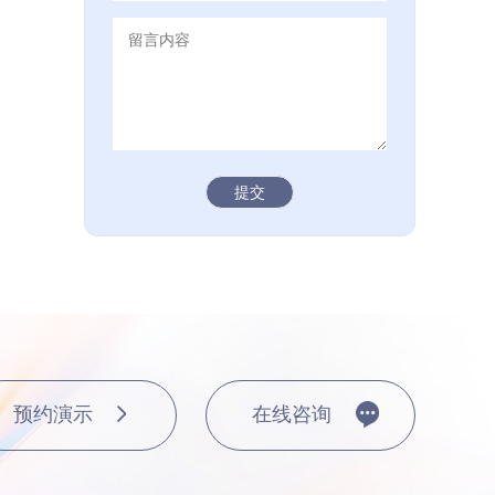
赋能财务场景，全面激活
，让A...
时间：2026年
AI审核全场景应用解析：
定义...
时间：2026年
提交
“人海战术”，AI如何重塑
...
时间：2026年
财务人打造的AI Agent，
时间：2026年
组装太头疼？合思智能档
预约演示
在线咨询
家，让...
时间：2026年
026合思实战案例集》：8