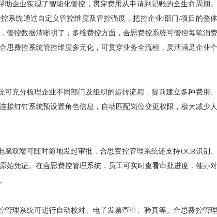
帮助企业实现了智能化管控，贯穿费用从申请到记账的全生命周期
费控系统通过自定义管控维度及管控强度，把控企业
/
部门
/
项目的整
，管控数据清晰明了
；多维费控方面，合思费控系统可管控每笔消
合思费控系统管控维度多元化，可贯穿业务全流程，灵活满足企业
统可充分梳理企业不同部门及组织的运转流程，提前建立多种费用
连接钉钉系统预设置角色信息，自动匹配岗位变更权限，极大减少
电脑双端可随时随地发起审批，合思费控管理系统还支持
OCR
识别
原始凭证
。在合思费控管理系统，
员工可实时查看审批进度，催办
。
控管理系统可进行自动校对、电子发票查重、验真等。合思费控管