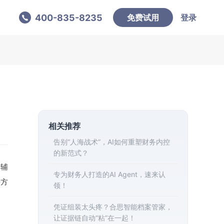
400-835-8235
免费试用
登录
相关推荐
告别“人海战术”，AI如何重塑财务内控
的新范式？
种辅
专为财务人打造的AI Agent，速来认
决方
领！
凭证组装太头疼？合思智能档案管家，
让证据链自动“粘”在一起！