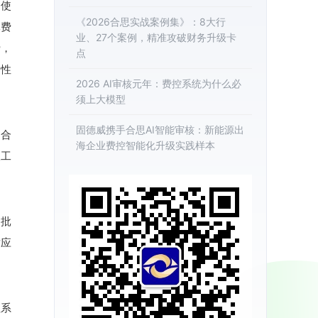
。使
《2026合思实战案例集》：8大行
体费
业、27个案例，精准攻破财务升级卡
费，
点
个性
2026 AI审核元年：费控系统为什么必
须上大模型
固德威携手合思AI智能审核：新能源出
、合
海企业费控智能化升级实践样本
人工
、批
对应
理系