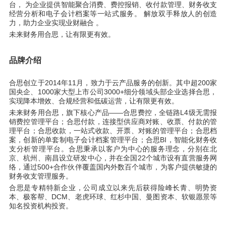
台， 为企业提供智能聚合消费、费控报销、收付款管理、财务收支
经营分析和电子会计档案等一站式服务。 解放双手释放人的创造
力，助力企业实现业财融合 。
未来财务用合思，让有限更有效。
品牌介绍
合思创立于2014年11月，致力于云产品服务的创新。其中超200家
国央企、1000家大型上市公司3000+细分领域头部企业选择合思，
实现降本增效、合规经营和低碳运营，让有限更有效。
未来财务用合思，旗下核心产品——合思费控，全链路L4级无需报
销费控管理平台；合思付款，连接型供应商对账、收票、付款的管
理平台；合思收款，一站式收款、开票、对账的管理平台；合思档
案，创新的单套制电子会计档案管理平台；合思BI，智能化财务收
支分析管理平台。合思秉承以客户为中心的服务理念，分别在北
京、杭州、南昌设立研发中心，并在全国22个城市设有直营服务网
络，通过500+合作伙伴覆盖国内外数百个城市，为客户提供敏捷的
财务收支管理服务。
合思是专精特新企业，公司成立以来先后获得险峰长青、明势资
本、极客帮、DCM、老虎环球、红杉中国、曼图资本、软银愿景等
知名投资机构投资。