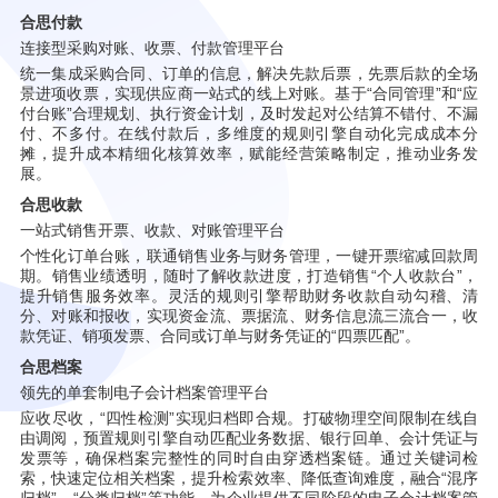
合思付款
连接型采购对账、收票、付款管理平台
统一集成采购合同、订单的信息，解决先款后票，先票后款的全场
景进项收票，实现供应商一站式的线上对账。基于“合同管理”和“应
付台账”合理规划、执行资金计划，及时发起对公结算不错付、不漏
付、不多付。在线付款后，多维度的规则引擎自动化完成成本分
摊，提升成本精细化核算效率，赋能经营策略制定，推动业务发
展。
合思收款
一站式销售开票、收款、对账管理平台
个性化订单台账，联通销售业务与财务管理，一键开票缩减回款周
期。销售业绩透明，随时了解收款进度，打造销售“个人收款台”，
提升销售服务效率。灵活的规则引擎帮助财务收款自动勾稽、清
分、对账和报收，实现资金流、票据流、财务信息流三流合一，收
款凭证、销项发票、合同或订单与财务凭证的“四票匹配”。
合思档案
领先的单套制电子会计档案管理平台
应收尽收，“四性检测”实现归档即合规。打破物理空间限制在线自
由调阅，预置规则引擎自动匹配业务数据、银行回单、会计凭证与
发票等，确保档案完整性的同时自由穿透档案链。通过关键词检
索，快速定位相关档案，提升检索效率、降低查询难度，融合“混序