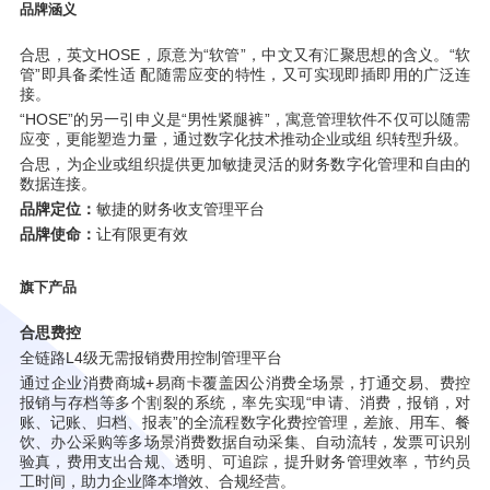
品牌涵义
合思，英文HOSE，原意为“软管”，中文又有汇聚思想的含义。“软
管”即具备柔性适 配随需应变的特性，又可实现即插即用的广泛连
接。
“HOSE”的另一引申义是“男性紧腿裤”，寓意管理软件不仅可以随需
应变，更能塑造力量，通过数字化技术推动企业或组 织转型升级。
合思，为企业或组织提供更加敏捷灵活的财务数字化管理和自由的
数据连接。
品牌定位：
敏捷的财务收支管理平台
品牌使命：
让有限更有效
旗下产品
合思费控
全链路L4级无需报销费用控制管理平台
通过企业消费商城+易商卡覆盖因公消费全场景，打通交易、费控
报销与存档等多个割裂的系统，率先实现“申请、消费，报销，对
账、记账、归档、报表”的全流程数字化费控管理，差旅、用车、餐
饮、办公采购等多场景消费数据自动采集、自动流转，发票可识别
验真，费用支出合规、透明、可追踪，提升财务管理效率，节约员
工时间，助力企业降本增效、合规经营。