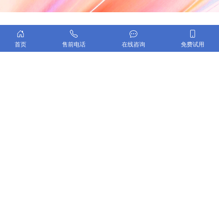
产品
解决方案
客户案例
资源中心
关于我们
首页
售前电话
在线咨询
免费试用
合思官方
未来财务人研究院
业务咨询：
400-835-8235
售后服务：
400-999-8293
市场商务合作：
marketing@hosecloud.com
投诉举报：
report@hosecloud.com
合思
© Copyright 2014-2025 开发者：北京合思汇智信息技术有
限公司 版本：V2.9.3｜
应用权限
｜
隐私政策