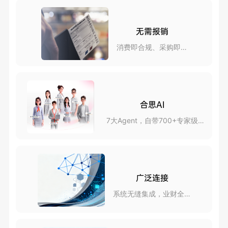
无需报销
消费即合规、采购即报
销
合思AI
7大Agent，自带700+专家级
skills
广泛连接
系统无缝集成，业财全互
联