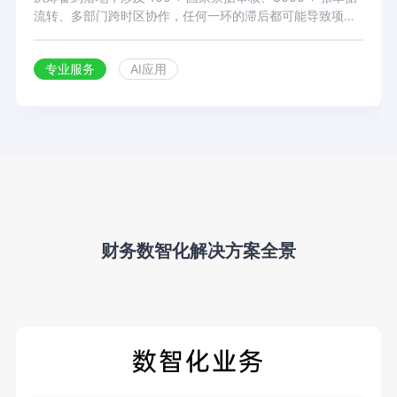
流转、多部门跨时区协作，任何一环的滞后都可能导致项目
延期，而合规疏漏更会触发百万级财务风险。欧马腾，这家
服务全球 9000 + 合作伙伴、业务横跨 5 大洲的会展巨头，
专业服务
AI应用
曾深陷这样的两难。直到合思 AI 审批助手的介入，才实现破
局蜕变 ——AI 审批准确率 98%、单均节省时长 3501 分
钟，为全球化会展业务打造了一套高效合规的财务 “智能引
擎”。
财务数智化解决方案全景
数智化业务