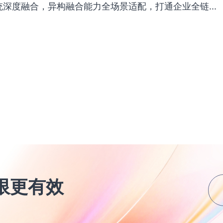
统深度融合，异构融合能力全场景适配，打通企业全链...
合思
融合
发布
精准
人效
发布
合思
重新
发布
告别
限更有效
财务内
发布
专为