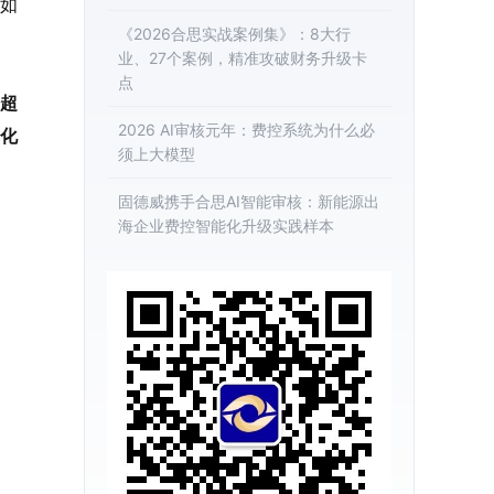
“如
《2026合思实战案例集》：8大行
业、27个案例，精准攻破财务升级卡
点
培超
2026 AI审核元年：费控系统为什么必
化
须上大模型
固德威携手合思AI智能审核：新能源出
海企业费控智能化升级实践样本