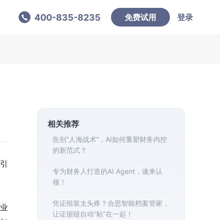
400-835-8235
免费试用
登录
相关推荐
告别“人海战术”，AI如何重塑财务内控
的新范式？
引
专为财务人打造的AI Agent，速来认
领！
凭证组装太头疼？合思智能档案管家，
业
让证据链自动“粘”在一起！