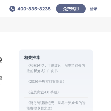
400-835-8235
免费试用
登录
相关推荐
控
《智驭风控，可信致远：Al重塑财务内
控的新范式》白皮书
务
《2026合思实战案例集》
：
全
《合思商旅4.0 手册》
地
《财务管理新纪元：世界一流企业的智
能费控卓越之道》