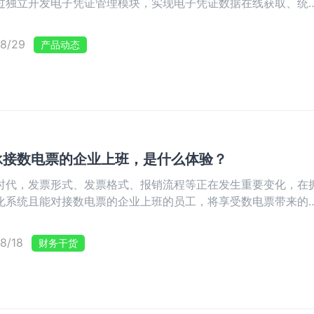
过独立开发电子凭证管理模块，实现电子凭证数据在线获取、统
集中管理、实时跟踪，全面推动经营管理无纸化建设进程，成为
上线“电子凭证中心”的企业。
8/29
产品动态
承接数电票的企业上班，是什么体验？
时代，发票形式、发票格式、报销流程等正在发生重要变化，在
化系统且能对接数电票的企业上班的员工，将享受数电票带来的
。
8/18
财务干货