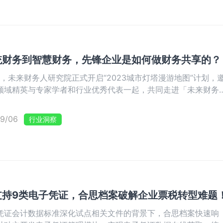
统财务到智慧财务，先锋企业是如何做财务共享的？
3年，未来财务人研究院正式开启“2023城市灯塔漫游地图”计划，
领域精英与专家学者和行业优秀代表一起，共同走进「未来财务
奖企业观摩学习，共同探讨数字化变革新形式。近日，合思联合
人研究院、《财经》杂志共同走进2022年度「未来财务先锋·年
9/06
行业洞察
获奖企业——中国交通建设股份有限公司华中财务共享中心，30
行业资深从业者出席本次活动，通过深入了解财务数字化先进实
获得财务共享的新智慧、新启发。
支持9类电子凭证，合思档案破解企业票税转型难题
凭证会计数据标准深化试点相关文件的背景下，合思档案快速响