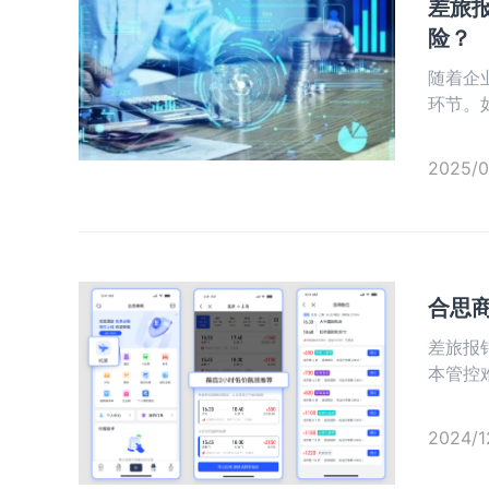
差旅
险？
​随着
环节。
可能存
2025/0
合思
差旅报
本管控
凭借精
间，闪
2024/1
繁琐预
挥出最