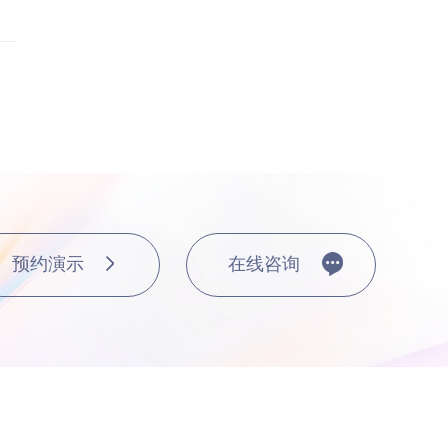
赋能财务场景，全面激活
，让A...
时间：2026年
AI审核全场景应用解析：
定义...
时间：2026年
 内容审核系统分类清单：国
...
时间：2026年
“人海战术”，AI如何重塑
预约演示
在线咨询
...
时间：2026年
财务人打造的AI Agent，
时间：2026年
组装太头疼？合思智能档
家，让...
更多...
时间：2026年