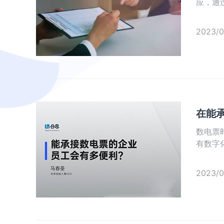
应，通
存储、
内首家
2023/0
在能
数电票
有数字
正便利
2023/0