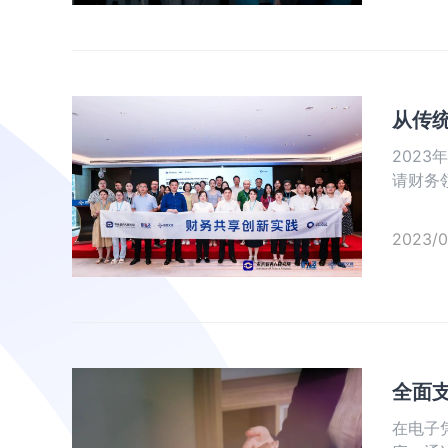
从传
202
请财务
锋」获
来财务
2023/0
大奖」
位财务
案例，
全面
在电子