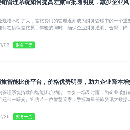
报销管理系统如何提高差旅审批透明度，减少企业风
企业规模不断扩大，差旅费用的管理逐渐成为财务管理中的一个重
如何在确保差旅员工体验的同时，确保企业财务透明、合规，降
在的财务风险，是许多企业面临的挑战。
1/02
财务干货
商旅智能比价平台，价格优势明显，助力企业降本增
销管理系统搭载的智能比价功能，恰如一场及时雨，为企业破解
难题带来曙光。它仿若一位智慧管家，手握海量差旅资讯大数据
妙算法，在员工规划出行、预订机票、锁定酒店、购置火车票的
电般筛选出性价比的“王者之选”。这般高效操作，不单为员工砍
2/26
财务干货
订流程的“荆棘”，更让企业的每一笔差旅经费都花得掷地有声，
大效能。