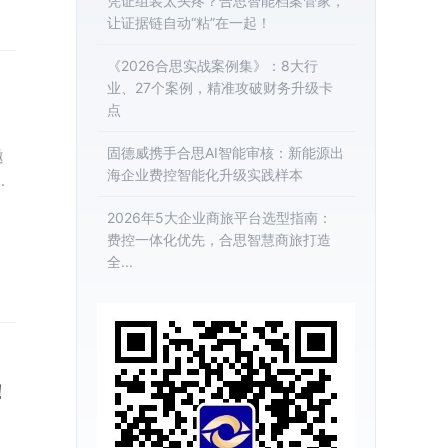
凭证组装太头疼？合思智能档案管家，
让证据链自动“粘”在一起！
《2026合思实战案例集》：8大行
业、27个案例，精准攻破财务升级卡
点
固德威携手合思AI智能审核：新能源出
邀
海企业费控智能化升级实践样本
先
未
2026年5大企业商旅平台选型指南：
度
费控一体化优先，合思智慧商旅打造
余
全...
践
！