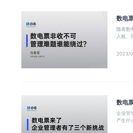
数电
随着数
入账、
2023/0
数电
企业管
产生什