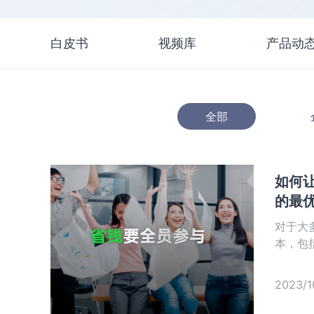
白皮书
视频库
产品动
全部
如何
的最
对于大
本，包
审批环
2023/1