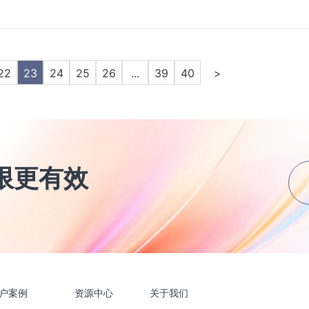
精准
人效
发布
合思
22
23
24
25
26
...
39
40
>
重新
发布
AI
内商用
发布
告别
限更有效
财务内
发布
专为
速...
发布
凭证
案管
户案例
资源中心
关于我们
资讯
发布