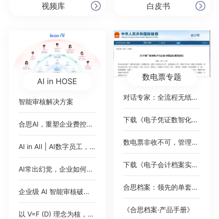
视频库
白皮书
数电票专题
AI in HOSE
对话专家：全流程无纸化，破局数电票
智能审核解决方案
下载《电子凭证数智化无需报销绿皮书》
合思AI，重塑企业费控范式
数电票非收不可，管理难题如何绕过？
AI in AII | AI数字员工，即将加入你的公司
下载《电子会计档案实践案例集》
AI常出幻觉，企业如何应对？
合思档案：领先的单套制电子会计档案管理平台
企业级 AI 智能审核破解 2000 + 高端女装门店费控痛点，树连锁零售数智化新标杆
《合思档案·产品手册》
以 V=F (D) 理念为核，AI 对话式填单破报销痛点，驱动财务数智化价值跃迁