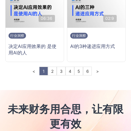
06:36
02:9
行业洞察
行业洞察
决定Al应用效果的 是使
AI的3种递进应用方式
用Al的人
<
1
2
3
4
5
6
>
未来财务用合思，让有限
更有效