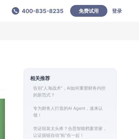
400-835-8235
免费试用
登录
相关推荐
告别“人海战术”，AI如何重塑财务内控
的新范式？
专为财务人打造的AI Agent，速来认
领！
凭证组装太头疼？合思智能档案管家，
让证据链自动“粘”在一起！