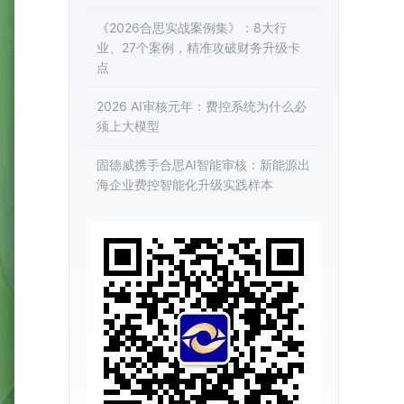
《2026合思实战案例集》：8大行
业、27个案例，精准攻破财务升级卡
点
2026 AI审核元年：费控系统为什么必
须上大模型
固德威携手合思AI智能审核：新能源出
海企业费控智能化升级实践样本